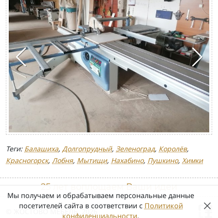
Теги:
Балашиха
,
Долгопрудный
,
Зеленоград
,
Королёв
,
Красногорск
,
Лобня
,
Мытищи
,
Нахабино
,
Пушкино
,
Химки
25 лет воплощаем Ваши идеи
Мы получаем и обрабатываем персональные данные
посетителей сайта в соответствии с
Политикой
© ЖОСТОВО МЕБЕЛЬ, 2026
конфиденциальности
.